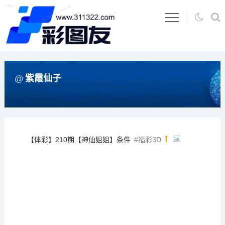
紫霞仙子
【体彩】210期【神仙姐姐】条件
福彩3D