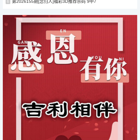
第2026155期[念归人]福彩3D推荐杀码 9中7
6