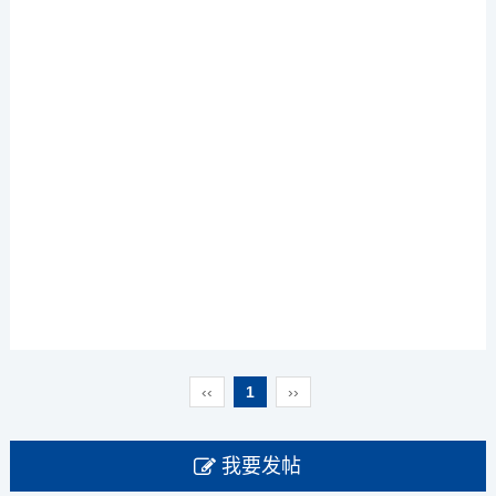
‹‹
1
››
我要发帖