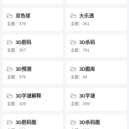
双色球
大乐透
主题：376
主题：361
3D胆码
3D杀码
主题：357
主题：781
3D预测
3D图库
主题：376
主题：44
3D字谜解释
3D字谜
主题：329
主题：399
3D胆码图
3D杀码图