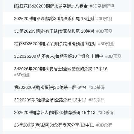
[藏红花]3d26209期解太湖字谜之八锭金
3D字谜解释
2026209期[邓兴]福彩3d精准杀和尾 15连对
3D预测
3D第26209期[心有千结]专家杀和尾 20连对
3D预测
福彩3D26209期[呆呆脚]杀跨准确预测 7连对
3D预测
3D2026209期[不良人]每期看好10个组合 上期中
3D预测
3d2026年209期[柳安居士]全网最稳的杀跨 17中16
3D预测
第2026209期[鸡蛋饼]3D绝杀一胆 6中4
3D杀码
3D26209期[独撑全场]全路杀码 13中12
3D杀码
2026209期[念归人]福彩3D推荐杀码 15中13
3D杀码
26年209期[老味道]3d杀码专家分享 13中11
3D杀码