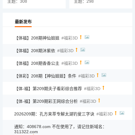
主题：308
主题：298
最新发布
【体福】208期神仙姐姐
福彩3D
【体福】208期沐紫依
福彩3D
【体福】208期香香公主
福彩3D
【体彩】208期【神仙姐姐】条件
福彩3D
【体-福】第209期夫子看彩综合推荐
福彩3D
【体-福】第209期彩王网综合分析
福彩3D
2026209期：孔方来萃专解太湖钓叟三字诀
福彩3D
通知：408678.com 不在使用了，请记住新域名：
311322.com